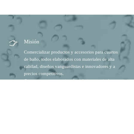
Misión
Comercializar productos y accesorios para cuartos
de baño, todos elaborados con materiales de alta
calidad, diseños vanguardistas e innovadores y a
precios competitivos.
Contamos con un equipo de trabajo capacitado y
comprometido a brindar una atención
personalizada a todos nuestros clientes mediante la
mejora continua.